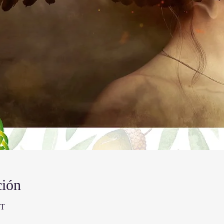
ción
ET