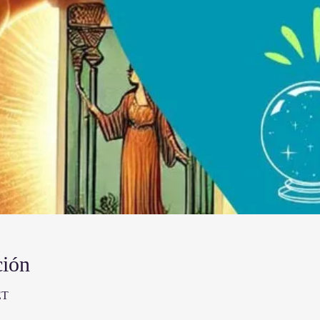
ción
ET