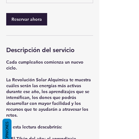
m
i
Reservar ahora
n
Descripción del servicio
Cada cumpleaños comienza un nuevo
ciclo.
La Revolución Solar Alquímica te muestra
cuáles serán las energías más activas
durante ese año, los aprendizajes que se
intensifican, los dones que podrás
desarrollar con mayor facilidad y los
recursos que te ayudarán a atravesar los
retos.
OPINIONES
En esta lectura descubrirás:
✨ El Tikún del año: el aprendizaje