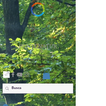
PONTENATUR
por Sabela Bernárdez
Guía estratégica para el
cambio