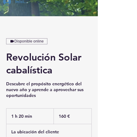
Inicia Sesión
Disponible online
Revolución Solar
cabalística
Descubre el propósito energético del
nuevo año y aprende a aprovechar sus
oportunidades
160
euros
1 h 20 min
1
160 €
2
La ubicación del cliente
0