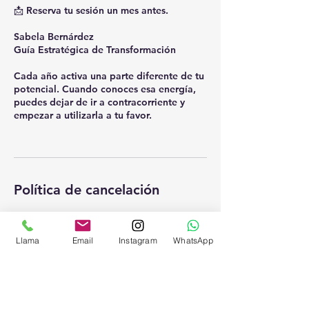
📩 Reserva tu sesión un mes antes.
Sabela Bernárdez
Guía Estratégica de Transformación
Cada año activa una parte diferente de tu
potencial. Cuando conoces esa energía,
puedes dejar de ir a contracorriente y
empezar a utilizarla a tu favor.
Política de cancelación
Puedes reprogramar tu cita con 48 horas
de antelación, salvo emergencia
Llama
Email
Instagram
WhatsApp
justificada.
El calendario muestra tu hora local.
Una vez comenzada la preparación de tu
sesión no se aceptan devoluciones.
Por favor, comprueba que tienes Zoom