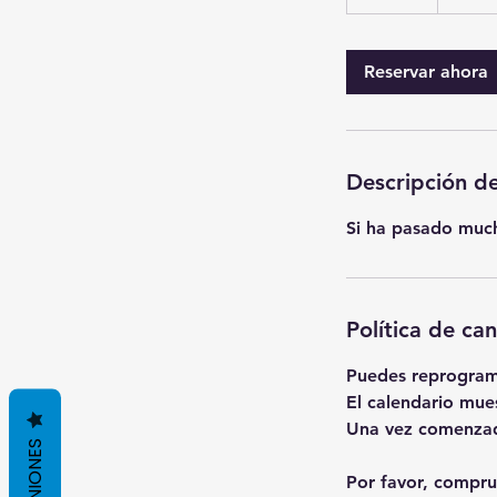
5
m
Reservar ahora
i
n
Descripción de
Si ha pasado mucho
Política de ca
Puedes reprograma
El calendario mues
Una vez comenzada
OPINIONES
Por favor, compru