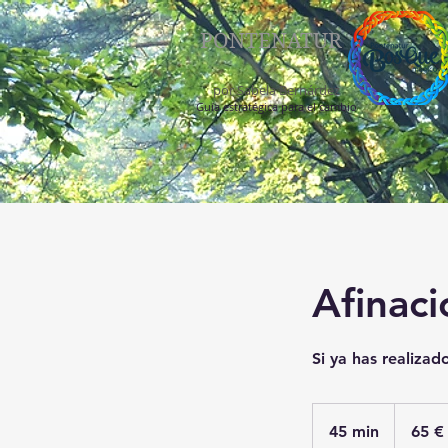
PONTENATUR
por Sabela Bernárdez
Guía estratégica para el cambio
Afinac
Si ya has realizado
65
euros
45 min
4
65 €