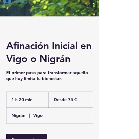
Inicia Sesión
Afinación Inicial en
Vigo o Nigrán
El primer paso para transformar aquello
Desde
75
1 h 20 min
1
Desde 75 €
euros
2
Nigrán
|
Vigo
0
m
i