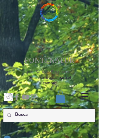
PONTENATUR
por Sabela Bernárdez
Guía estratégica para el
cambio