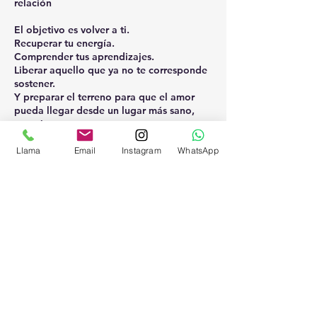
relación
El objetivo es volver a ti.
Recuperar tu energía.
Comprender tus aprendizajes.
Liberar aquello que ya no te corresponde
sostener.
Y preparar el terreno para que el amor
pueda llegar desde un lugar más sano,
Llama
Email
Instagram
WhatsApp
Política de cancelación
Puedes reprogramar tu cita con 48 horas
de antelación, salvo emergencia
justificada.
El calendario muestra tu hora local.
Una vez comenzada la preparación de tu
sesión no se aceptan devoluciones.
Por favor, comprueba que tienes Zoom