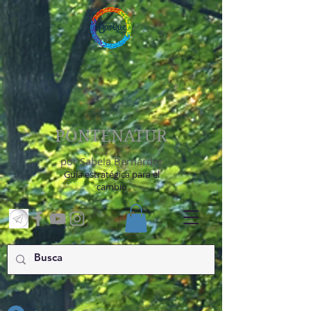
PONTENATUR
por Sabela Bernárdez
Guía estratégica para el
cambio