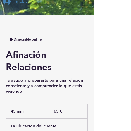
Inicia Sesión
Disponible online
Afinación
Relaciones
Te ayudo a prepararte para una relación
consciente y a comprender lo que estás
viviendo
65
euros
45 min
4
65 €
5
La ubicación del cliente
m