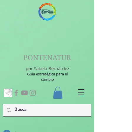
PONTENATUR
por Sabela Bernárdez
Guía estratégica para el
cambio