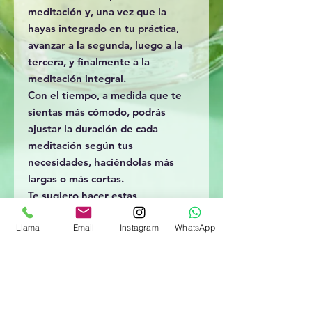
meditación y, una vez que la
hayas integrado en tu práctica,
avanzar a la segunda, luego a la
tercera, y finalmente a la
meditación integral.
Con el tiempo, a medida que te
sientas más cómodo, podrás
ajustar la duración de cada
meditación según tus
necesidades, haciéndolas más
largas o más cortas.
Te sugiero hacer estas
meditaciones sentado para evitar
Llama
Email
Instagram
WhatsApp
quedarte dormido, ya que el
objetivo de meditar no es dormir,
sino alcanzar un estado de
conciencia plena y relajación
activa.