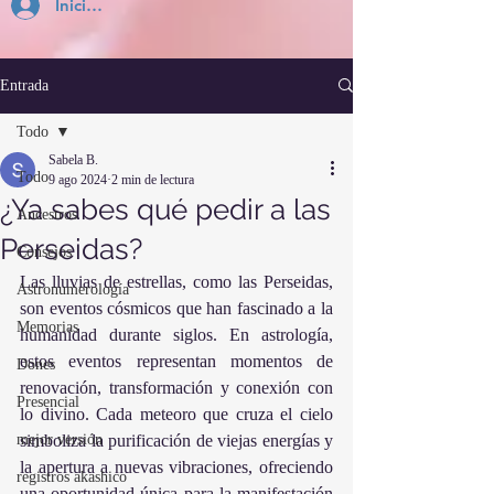
Inicia Sesión
Entrada
Todo
Sabela B.
Todo
9 ago 2024
2 min de lectura
¿Ya sabes qué pedir a las
Ancestros
Perseidas?
Consejos
Las lluvias de estrellas, como las Perseidas, 
Astronumerología
son eventos cósmicos que han fascinado a la 
Memorias
humanidad durante siglos. En astrología, 
estos eventos representan momentos de 
Dones
renovación, transformación y conexión con 
Presencial
lo divino. Cada meteoro que cruza el cielo 
mejor versión
simboliza la purificación de viejas energías y 
la apertura a nuevas vibraciones, ofreciendo 
registros akashico
una oportunidad única para la manifestación 