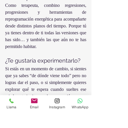
Como terapeuta, combino regresiones, 
progresiones y herramientas de 
reprogramación energética para acompañarte 
desde distintos planos del tiempo. Porque tú 
ya tienes dentro de ti todas las versiones que 
has sido… y también las que aún no te has 
permitido habitar.
¿Te gustaría experimentarlo?
Si estás en un momento de cambio, si sientes 
que ya sabes “de dónde viene todo” pero no 
logras dar el paso, o si simplemente quieres 
explorar qué te espera cuando sueltes ese 
miedo… te invito a probar una sesión.
Hay futuros que ya están llamándote.Solo 
Llama
Email
Instagram
WhatsApp
hay que cerrar los ojos… y responder.