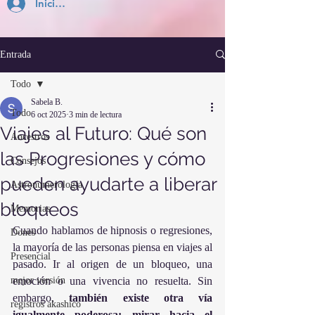
Inicia Sesión
Entrada
Todo
Sabela B.
Todo
6 oct 2025
3 min de lectura
Viajes al Futuro: Qué son
Ancestros
las Progresiones y cómo
Consejos
pueden ayudarte a liberar
Astronumerología
bloqueos
Memorias
Cuando hablamos de hipnosis o regresiones, 
Dones
la mayoría de las personas piensa en viajes al 
Presencial
pasado. Ir al origen de un bloqueo, una 
mejor versión
emoción o una vivencia no resuelta. Sin 
embargo, 
también existe otra vía 
registros akashico
igualmente poderosa: mirar hacia el 