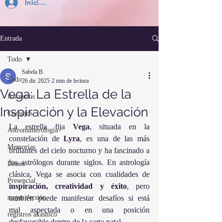
Inicia Sesión
Entrada
Todo
Sabela B.
Todo
26 dic 2025
2 min de lectura
Vega: La Estrella de la
Ancestros
Inspiración y la Elevación
Consejos
La estrella fija 
Vega
, situada en la 
Astronumerología
constelación de 
Lyra
, es una de las más 
Memorias
brillantes del cielo nocturno y ha fascinado a 
los astrólogos durante siglos. En astrología 
Dones
clásica, Vega se asocia con cualidades de 
Presencial
inspiración, creatividad y éxito
, pero 
mejor versión
también puede manifestar desafíos si está 
mal aspectada o en una posición 
registros akashico
desfavorable dentro de la carta natal.