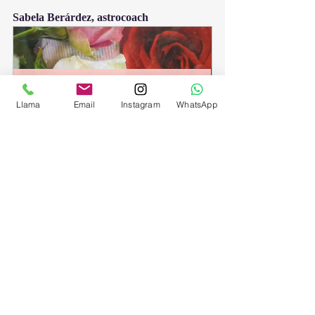
Sabela Berárdez, astrocoach
Llama
Email
Instagram
WhatsApp
Guía del alma
From
€60.00
50min
Reservar ahora
vega
Astronumerología