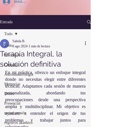
Inicia Sesión
Entrada
Todo
Sabela B.
Todo
6 ago 2024
1 min de lectura
Terapia Integral, la
Ancestros
solución definitiva
Consejos
En mi práctica, ofrezco un enfoque integral 
Astronumerología
donde no necesitas elegir entre diferentes 
Memorias
técnicas. Adaptamos cada sesión de manera 
personalizada, abordando tus 
Dones
preocupaciones desde una perspectiva 
Presencial
amplia y multidisciplinar. Mi objetivo es 
mejor versión
ayudarte a entender el origen de tus 
problemas y trabajar juntos para 
registros akashico
solucionarlos.