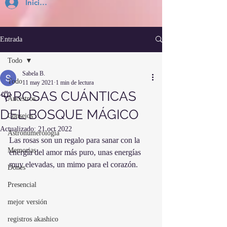
Inicia Sesión
Entrada
Todo
Sabela B.
Todo
11 may 2021
1 min de lectura
🌹ROSAS CUÁNTICAS
Ancestros
DEL BOSQUE MÁGICO
Consejos
Actualizado:
21 oct 2022
Astronumerología
Las rosas son un regalo para sanar con la 
Memorias
energía del amor más puro, unas energías 
muy elevadas, un mimo para el corazón.
Dones
Presencial
mejor versión
registros akashico