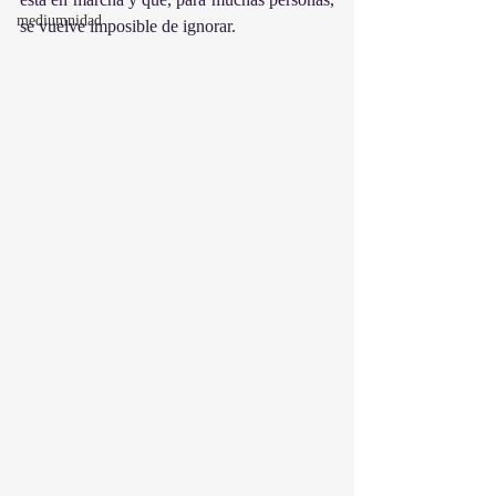
mediumnidad
se vuelve imposible de ignorar.