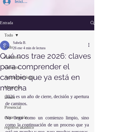
Inicia Sesión
Entrada
Todo
Sabela B.
Todo
26 ene
4 min de lectura
Qué nos trae 2026: claves
Ancestros
para comprender el
Consejos
cambio que ya está en
Astronumerología
marcha
Memorias
2026 es un año de cierre, decisión y apertura 
Dones
de caminos.
Presencial
mejor versión
No llega como un comienzo limpio, sino 
como la continuación de un proceso que ya 
registros akashico
está en marcha y que, para muchas personas, 