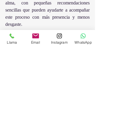
alma, con pequeñas recomendaciones 
sencillas que pueden ayudarte a acompañar 
este proceso con más presencia y menos 
desgaste.
Si quieres conocer qué movimientos vienen 
Llama
Email
Instagram
WhatsApp
este año, qué energía traen, las fechas y 
cómo te afectan, súmate este mes a la 
comunidad: empezamos ya a analizarlos y a 
dar recomendaciones.
O, si falta mucho para tu cumpleaños para 
pedir tu revolución solar (lectura del año que 
se pide un mes antes), puedes solicitar una 
lectura personal de estos tránsitos.
Hay procesos que pueden hacerse en 
soledad, pero los grandes cambios de ciclo 
se integran mejor cuando hay:
estructura