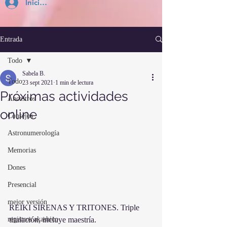
Inicia Sesión
Entrada
Todo
Sabela B.
Todo
23 sept 2021
1 min de lectura
Próximas actividades
Ancestros
online
Consejos
Astronumerología
Memorias
Dones
Presencial
mejor versión
REIKI SIRENAS Y TRITONES. Triple 
registros akashico
titulación, incluye maestría.