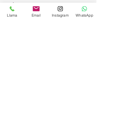
aquí: 
Memorias
.
Llama
Email
Instagram
WhatsApp
Sabela Bernárdez
Terapeuta Integral – Naturópata
Astronaturopatía
60
Reservar ahora
Consejos