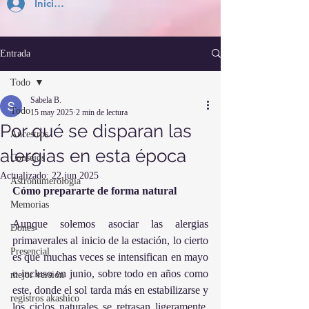
Inicia Sesión
Entrada
Todo
Sabela B.
Todo
15 may 2025
2 min de lectura
Por qué se disparan las
Ancestros
alergias en esta época
Consejos
Actualizado:
22 jun 2025
Astronumerología
Cómo prepararte de forma natural
Memorias
Aunque solemos asociar las alergias 
Dones
primaverales al inicio de la estación, lo cierto 
Presencial
es que muchas veces se intensifican en mayo 
o incluso en junio, sobre todo en años como 
mejor versión
este, donde el sol tarda más en estabilizarse y 
registros akashico
los ciclos naturales se retrasan ligeramente. 