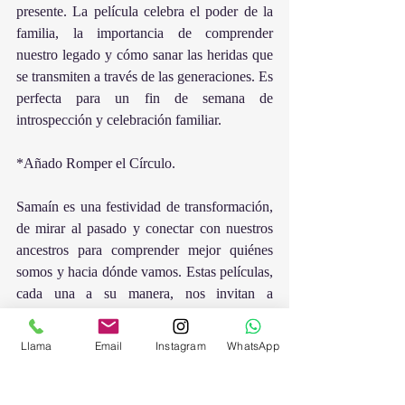
presente. La película celebra el poder de la 
familia, la importancia de comprender 
nuestro legado y cómo sanar las heridas que 
se transmiten a través de las generaciones. Es 
perfecta para un fin de semana de 
introspección y celebración familiar.
*Añado Romper el Círculo.
Samaín es una festividad de transformación, 
de mirar al pasado y conectar con nuestros 
ancestros para comprender mejor quiénes 
somos y hacia dónde vamos. Estas películas, 
cada una a su manera, nos invitan a 
reflexionar sobre el poder de nuestras raíces 
familiares y el legado que recibimos de 
Llama
Email
Instagram
WhatsApp
quienes ya no están. Tanto si decides verlas 
en solitario para meditar sobre tus 
conexiones familiares, como si las disfrutas 