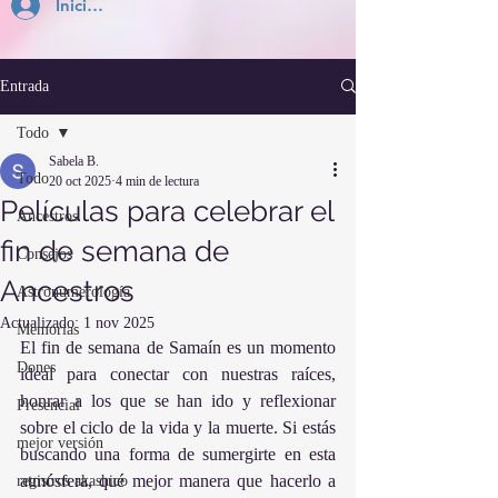
Inicia Sesión
Entrada
Todo
Sabela B.
Todo
20 oct 2025
4 min de lectura
Películas para celebrar el
Ancestros
fin de semana de
Consejos
Ancestros
Astronumerología
Actualizado:
1 nov 2025
Memorias
El fin de semana de Samaín es un momento 
Dones
ideal para conectar con nuestras raíces, 
honrar a los que se han ido y reflexionar 
Presencial
sobre el ciclo de la vida y la muerte. Si estás 
mejor versión
buscando una forma de sumergirte en esta 
atmósfera, qué mejor manera que hacerlo a 
registros akashico