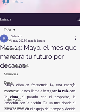
Inicia Sesión
Entrada
Todo
Sabela B.
Todo
1 may 2025
3 min de lectura
Mes 14: Mayo, el mes que
Ancestros
marcará tu futuro por
Consejos
décadas
Astronumerología
Memorias
Dones
Mayo vibra en frecuencia 14, una energía 
maestra que nos llama a 
integrar la raíz con 
Presencial
la cima
, el pasado con el propósito, la 
mejor versión
emoción con la acción. Es un mes donde el 
registros akashico
alma se mira en el espejo del tiempo y decide 