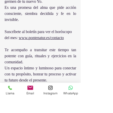
germen de tu nuevo Yo.
Es una promesa del alma que pide acción 
consciente, siembra decidida y fe en lo 
invisible.
Suscríbete al boletín para ver el horóscopo 
del mes: 
www.pontenatur.es/contacto
Te acompaño a transitar este tiempo tan 
potente con guía, rituales y ejercicios en la 
comunidad.
Un espacio íntimo y luminoso para conectar 
con tu propósito, honrar tu proceso y activar 
tu futuro desde el presente.
Contribución energética: 33€
Llama
Email
Instagram
WhatsApp
Abrimos portales, sembramos propósito, 
expandimos alma.