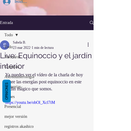
Inicia Sesión
Entrada
Todo
Sabela B.
Todo
23 mar 2022
1 min de lectura
Live: Equinoccio y el jardín
Ancestros
interior
Consejos
Ya puedes ver el vídeo de la charla de hoy 
Astronumerología
sobre las energías post equinoccio en este 
OPINIONES
Memorias
jardín mágico que somos. 
Dones
https://youtu.be/obOl_Xcl7iM
Presencial
mejor versión
registros akashico