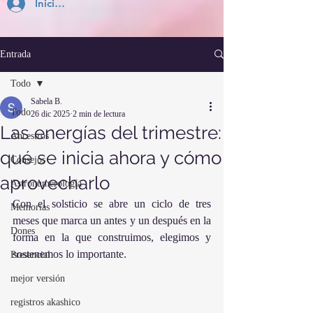
Inicia Sesión
Entrada
Todo
Sabela B.
Todo
26 dic 2025
2 min de lectura
Las energías del trimestre:
Ancestros
qué se inicia ahora y cómo
Consejos
aprovecharlo
Astronumerología
Con el solsticio se abre un ciclo de tres 
Memorias
meses que marca un antes y un después en la 
Dones
forma en la que construimos, elegimos y 
sostenemos lo importante.
Presencial
mejor versión
registros akashico