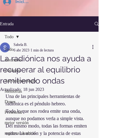
Inicia Sesión
Entrada
Todo
Sabela B.
Todo
6 abr 2023
1 min de lectura
La radiónica nos ayuda a
Ancestros
recuperar al equilibrio
Consejos
remitiendo ondas
Astronumerología
Actualizado:
18 jun 2023
Memorias
Una de las principales herramientas de 
Dones
radiónica es el péndulo hebreo.
Todo lo que nos rodea emite una onda, 
Presencial
aunque no podamos verla a simple vista. 
mejor versión
Del mismo modo, todas las formas emiten 
ondas. La acción y la potencia de estas 
registros akashico