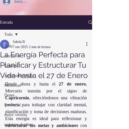
Inicia Sesión
Entrada
Todo
Sabela B.
Todo
7 ene 2025
2 min de lectura
La Energía Perfecta para
Ancestros
Planificar y Estructurar Tu
Consejos
Vida hasta el 27 de Enero
Astronumerología
Desde ahora y hasta el 
27 de enero
, 
Memorias
Mercurio transita por el signo de 
Dones
Capricornio
, ofreciéndonos una vibración 
perfecta para trabajar con claridad mental, 
Presencial
planificación y toma de decisiones maduras. 
mejor versión
Esta energía es ideal para reflexionar y 
registros akashico
estructurar tus metas y ambiciones
 con 