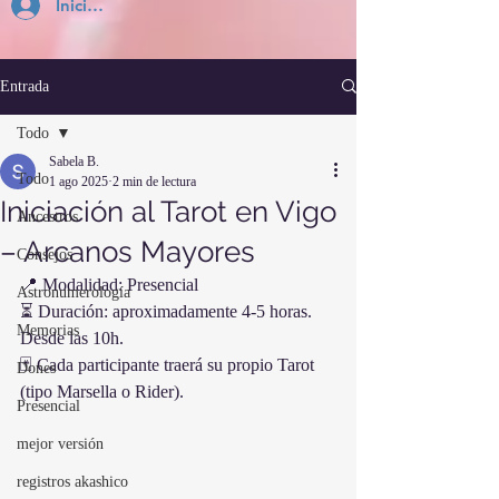
Inicia Sesión
Entrada
Todo
Sabela B.
Todo
1 ago 2025
2 min de lectura
Iniciación al Tarot en Vigo
Ancestros
– Arcanos Mayores
Consejos
📍 Modalidad: Presencial
Astronumerología
⏳ Duración: aproximadamente 4-5 horas. 
Memorias
Desde las 10h.
🃏 Cada participante traerá su propio Tarot 
Dones
(tipo Marsella o Rider).
Presencial
mejor versión
registros akashico