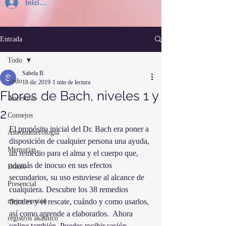
Inicia Sesión
Entrada
Todo
Sabela B.
Todo
18 dic 2019
1 min de lectura
Flores de Bach, niveles 1 y
Ancestros
2
Consejos
El propósito inicial del Dr. Bach era poner a 
Astronumerología
disposición de cualquier persona una ayuda, 
Memorias
un remedio para el alma y el cuerpo que, 
además de inocuo en sus efectos 
Dones
secundarios, su uso estuviese al alcance de 
Presencial
cualquiera. Descubre los 38 remedios 
mejor versión
florales y el rescate, cuándo y como usarlos, 
así como aprende a elaborarlos.  Ahora 
registros akashico
online también
. Puedes 
recibir sesión