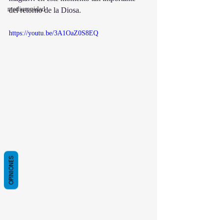
mediumnidad
del retorno de la Diosa.
https://youtu.be/3A1OaZ0S8EQ
OPINIONES