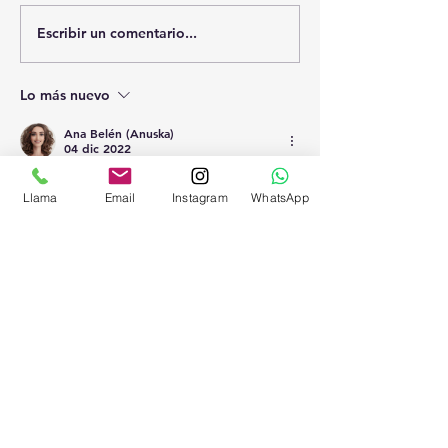
Escribir un comentario...
Adiós insectos… sin
El sol, nuestro 
pesticidas
el bienestar
Lo más nuevo
Ana Belén (Anuska)
04 dic 2022
Llama
Email
Instagram
WhatsApp