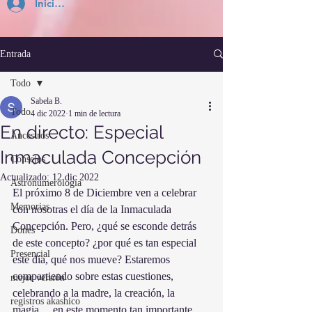
Inicia Sesión
Entrada
Todo
Sabela B.
Todo
4 dic 2022
1 min de lectura
En directo: Especial
Ancestros
Inmaculada Concepción
Consejos
Actualizado:
12 dic 2022
Astronumerología
El próximo 8 de Diciembre ven a celebrar 
Memorias
con nosotras el día de la Inmaculada 
Concepción. Pero, ¿qué se esconde detrás 
Dones
de este concepto? ¿por qué es tan especial 
Presencial
este día, qué nos mueve? Estaremos 
compartiendo sobre estas cuestiones, 
mejor versión
celebrando a la madre, la creación, la 
registros akashico
magia… en este momento tan importante 