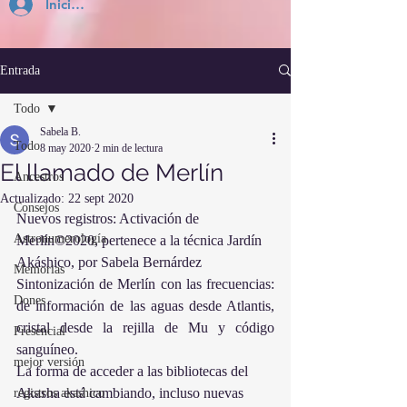
Inicia Sesión
Entrada
Todo
Sabela B.
Todo
8 may 2020
2 min de lectura
El llamado de Merlín
Ancestros
Actualizado:
22 sept 2020
Consejos
Nuevos registros: Activación de 
Astronumerología
Merlín©2020, pertenece a la técnica Jardín 
Akáshico, por Sabela Bernárdez
Memorias
Sintonización de Merlín con las frecuencias: 
Dones
de información de las aguas desde Atlantis, 
cristal desde la rejilla de Mu y código 
Presencial
sanguíneo.
mejor versión
La forma de acceder a las bibliotecas del 
Akasha está cambiando, incluso nuevas 
registros akashico