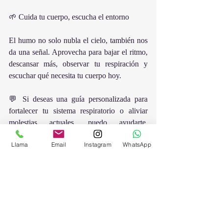
🌱 Cuida tu cuerpo, escucha el entorno
El humo no solo nubla el cielo, también nos 
da una señal. Aprovecha para bajar el ritmo, 
descansar más, observar tu respiración y 
escuchar qué necesita tu cuerpo hoy.
💬 Si deseas una guía personalizada para 
fortalecer tu sistema respiratorio o aliviar 
molestias actuales, puedo ayudarte. 
Adaptaremos el enfoque a tu caso, tu terreno 
Llama
Email
Instagram
WhatsApp
y tu ritmo.
✨ ¿Te gustaría que revise tu carta natal para 
identificar puntos sensibles y darte 
recomendaciones personalizadas? 
Escríbeme.