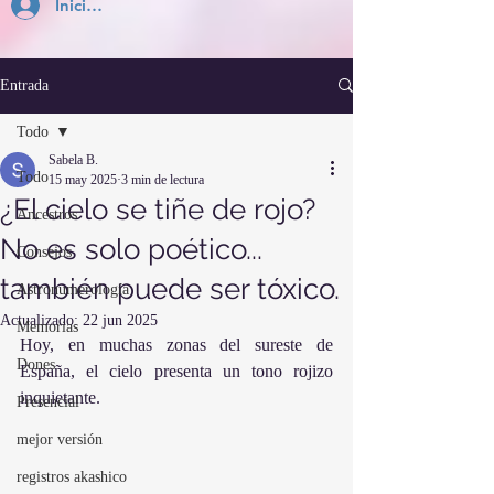
Inicia Sesión
Entrada
Todo
Sabela B.
Todo
15 may 2025
3 min de lectura
¿El cielo se tiñe de rojo?
Ancestros
No es solo poético...
Consejos
también puede ser tóxico.
Astronumerología
Actualizado:
22 jun 2025
Memorias
Hoy, en muchas zonas del sureste de 
Dones
España, el cielo presenta un tono rojizo 
inquietante.
Presencial
mejor versión
registros akashico