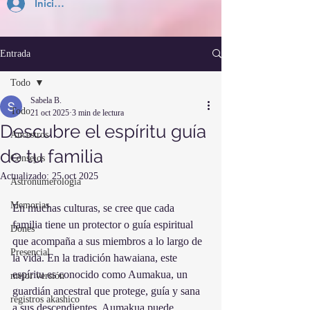
Inicia Sesión
Entrada
Todo
Sabela B.
Todo
21 oct 2025
3 min de lectura
Descubre el espíritu guía
Ancestros
de tu familia
Consejos
Actualizado:
25 oct 2025
Astronumerología
Memorias
En muchas culturas, se cree que cada 
familia tiene un protector o guía espiritual 
Dones
que acompaña a sus miembros a lo largo de 
Presencial
la vida. En la tradición hawaiana, este 
espíritu es conocido como Aumakua, un 
mejor versión
guardián ancestral que protege, guía y sana 
registros akashico
a sus descendientes. Aumakua puede 