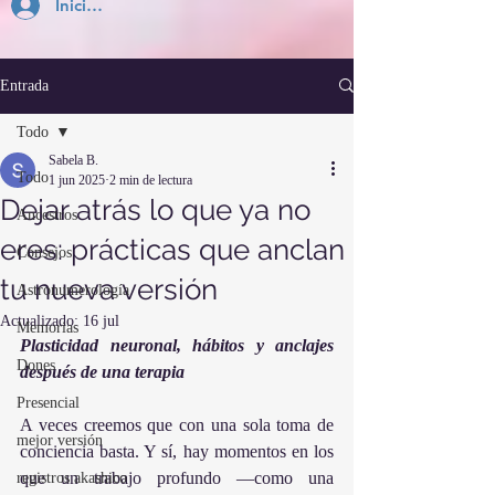
Inicia Sesión
Entrada
Todo
Sabela B.
Todo
1 jun 2025
2 min de lectura
Dejar atrás lo que ya no
Ancestros
eres: prácticas que anclan
Consejos
tu nueva versión
Astronumerología
Actualizado:
16 jul
Memorias
Plasticidad neuronal, hábitos y anclajes 
Dones
después de una terapia
Presencial
A veces creemos que con una sola toma de 
mejor versión
conciencia basta. Y sí, hay momentos en los 
que un trabajo profundo —como una 
registros akashico