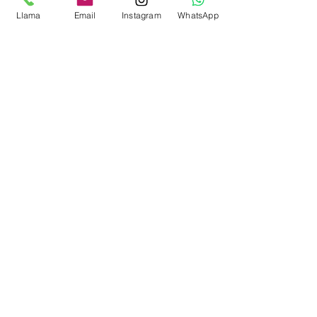
la guía 
"10 pasos para cuidar tu energía"
.
Llama
Email
Instagram
WhatsApp
Afinación Inicial Online
From
€75.00
1h 20min
Reservar ahora
Consejos
Memorias