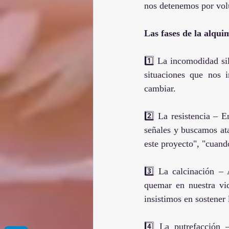
nos detenemos por volu
Las fases de la alqui
1️⃣ La incomodidad sil
situaciones que nos i
cambiar.
2️⃣ La resistencia – 
señales y buscamos at
este proyecto", "cuan
3️⃣ La calcinación –
quemar en nuestra vid
insistimos en sostener 
4️⃣ La putrefacción 