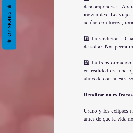
descomponerse. Apare
OPINIONES
inevitables. Lo viejo
actúan con fuerza, rom
5️⃣ La rendición – Cu
de soltar. Nos permiti
6️⃣ La transformación 
en realidad era una o
alineada con nuestra v
Rendirse no es fracasa
Urano y los eclipses 
antes de que la vida no