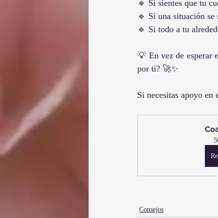
🔹 Si sientes que tu c
🔹 Si una situación se 
🔹 Si todo a tu alrede
💡 En vez de esperar e
por ti? 🚀✨
Si necesitas apoyo en 
Coa
5
Re
Consejos