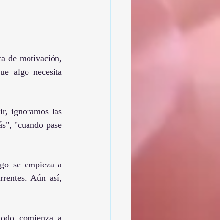
ta de motivación, 
ue algo necesita 
r, ignoramos las 
s", "cuando pase 
go se empieza a 
rentes. Aún así, 
todo comienza a 