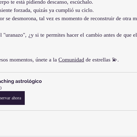
uerpo te está pidiendo descanso, escúchalo.
siente forzada, quizás ya cumplió su ciclo.
dor se desmorona, tal vez es momento de reconstruir de otra m
l "uranazo", ¿y si te permites hacer el cambio antes de que el
esos momentos, únete a la 
Comunidad
 de estrellas 💫.
ching astrológico
0
servar ahora