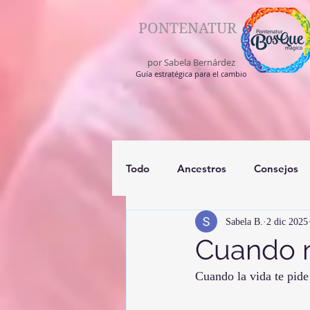
PONTENATUR
por Sabela Bernárdez
Guía estratégica para el cambio
Todo
Ancestros
Consejos
Sabela B.
2 dic 2025
registros akashico
medium
Cuando n
Cuando la vida te pide