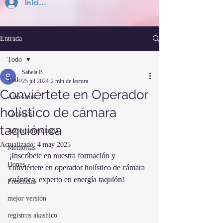
Inicia Sesión
Entrada
Todo
Sabela B.
Todo
25 jul 2024
2 min de lectura
Conviértete en Operador
Ancestros
holístico de cámara
Consejos
taquiónica
Astronumerología
Actualizado:
4 may 2025
Memorias
¡Inscríbete en nuestra formación y 
Dones
conviértete en operador holístico de cámara 
cuántica, experto en energía taquión!
Presencial
mejor versión
registros akashico