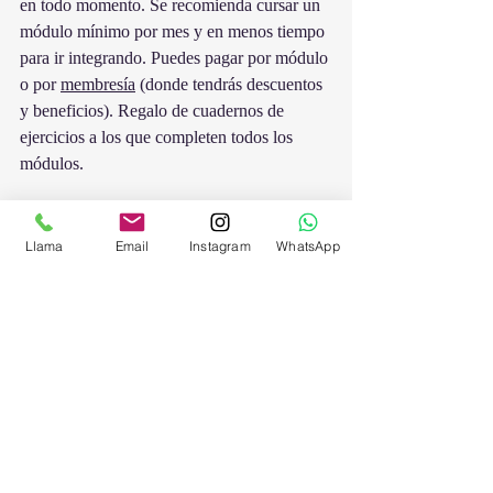
en todo momento. Se recomienda cursar un 
módulo mínimo por mes y en menos tiempo 
para ir integrando. Puedes pagar por módulo 
o por 
membresía
 (donde tendrás descuentos 
y beneficios). Regalo de cuadernos de 
ejercicios a los que completen todos los 
módulos.
Facilitadora
: Sabela Bernárdez, 
canalizadora del sistema.
Llama
Email
Instagram
WhatsApp
Descarga el programa.
programa taquion (1)
.pdf
Descargar PDF • 2.12MB