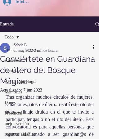
Inicia Sesión
Entrada
Todo
Sabela B.
Todo
25 may 2022
2 min de lectura
Conviértete en Guardiana
Ancestros
de útero del Bosque
Consejos
Mágico
Astronumerología
Actualizado:
7 jun 2023
Memorias
Tras organizar muchos círculos de mujeres, 
Dones
sanaciones, ritos de útero.. recibí este rito del 
útero – linaje druida en el que te invito a 
Presencial
participar, tengas o no el rito del útero. Esta 
mejor versión
convocatoria es para aquellas personas que 
sientan el llamado a ser guardian@s de 
registros akashico