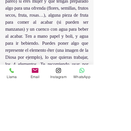
pareo) si eres mujer y que tengas preparado 
algo para una ofrenda (flores, semillas, frutos 
secos, fruta, rosas…), alguna pieza de fruta 
para comer al acabar (si pueden ser 
manzanas) y un cuenco con agua para beber 
al acabar. Ten a mano papel y boli, y agua 
para ir bebiendo. Puedes poner algo que 
represente el elemento éter (una imagen de la 
Diosa por ejemplo), lo que quieras trabajar, 
los 4 elementos. Te recomiendo usar por 
ejemplo, un incienso o esencia de pino.
Llama
Email
Instagram
WhatsApp
Facilita: Sabela Bernárdez. guardiana de 
útero del Bosque Mágico.
Pronto nuevo grupo, contacta.