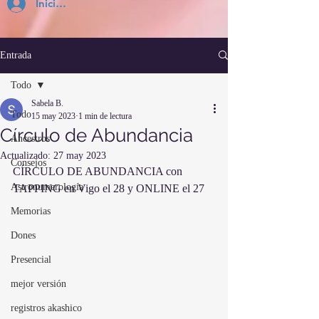
Inicia Sesión
Entrada
Todo
Sabela B.
Todo
15 may 2023
1 min de lectura
Círculo de Abundancia
Ancestros
Actualizado:
27 may 2023
Consejos
CÍRCULO DE ABUNDANCIA con 
Astronumerología
TAPPING en Vigo el 28 y ONLINE el 27
Memorias
Dones
Presencial
mejor versión
registros akashico