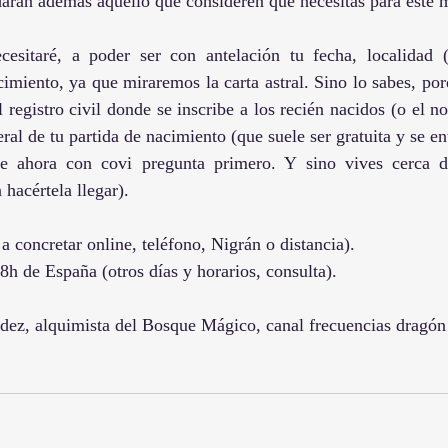
arán además aquello que consideren que necesitas para este 
esitaré, a poder ser con antelación tu fecha, localidad (
cimiento, ya que miraremos la carta astral. Sino lo sabes, por
 registro civil donde se inscribe a los recién nacidos (o el n
teral de tu partida de nacimiento (que suele ser gratuita y se e
e ahora con covi pregunta primero. Y sino vives cerca de
hacértela llegar).
a a concretar online, teléfono, Nigrán o distancia).
 18h de España (otros días y horarios, consulta).
rdez, alquimista del Bosque Mágico, canal frecuencias dragón