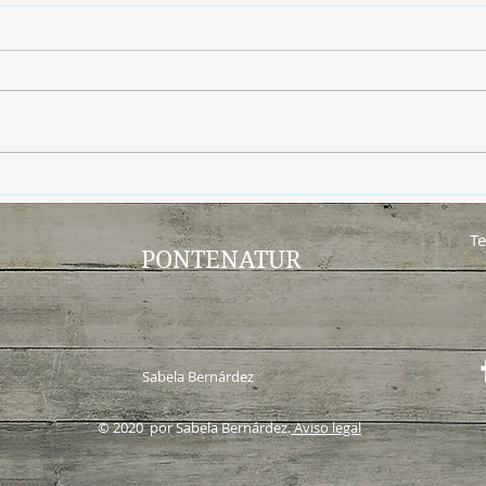
Adiós insectos… sin
El s
pesticidas
bien
Te
PONTENATUR
Sabela Bernárdez
© 2020 por Sabela Bernárdez.
Aviso legal