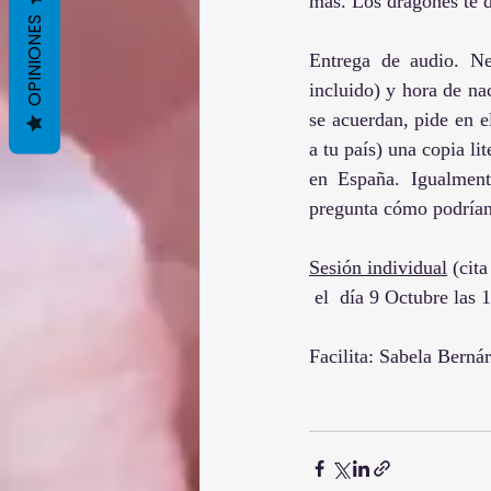
más. Los dragones te d
OPINIONES
Entrega de audio. Nec
incluido) y hora de na
se acuerdan, pide en el
a tu país) una copia li
en España. Igualment
pregunta cómo podrían 
Sesión individual
 (cit
 el  día 9 Octubre las
Facilita: Sabela Berná