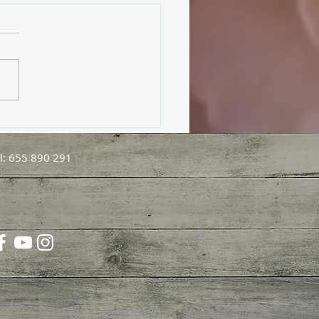
ol, nuestro aliado en el
estar
l: 655 890 291