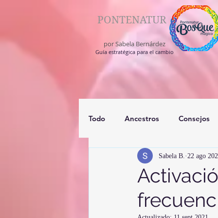
PONTENATUR
por Sabela Bernárdez
Guía estratégica para el cambio
Todo
Ancestros
Consejos
Sabela B.
22 ago 20
registros akashico
medium
Activaci
frecuenc
Actualizado:
11 sept 2021