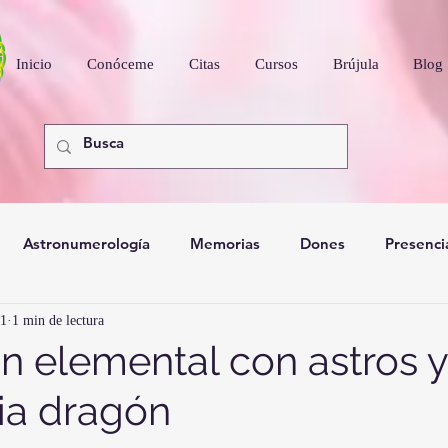
Inicio
Conóceme
Citas
Cursos
Brújula
Blog
Astronumerología
Memorias
Dones
Presenci
21
1 min de lectura
nidad
ón elemental con astros y
ia dragón