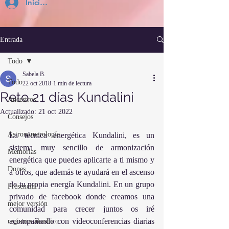
Inicia Sesión
Entrada
Todo
Sabela B.
Todo
22 oct 2018
1 min de lectura
Reto 21 días Kundalini
Ancestros
Actualizado:
21 oct 2022
Consejos
Astronumerología
La técnica energética Kundalini, es un 
sistema muy sencillo de armonización 
Memorias
energética que puedes aplicarte a ti mismo y 
Dones
a otros, que además te ayudará en el ascenso 
de tu propia energía Kundalini. En un grupo 
Presencial
privado de facebook donde creamos una 
mejor versión
comunidad para crecer juntos os iré 
acompañando con videoconferencias diarias 
registros akashico