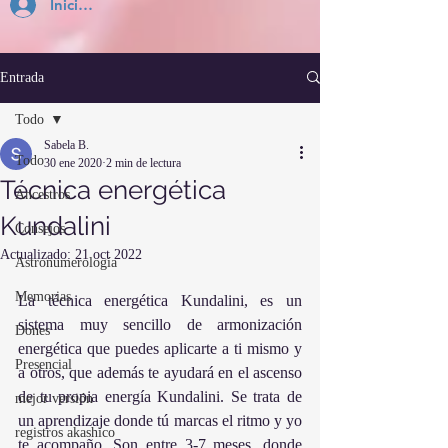
Inicia Sesión
Entrada
Todo
Sabela B.
Todo
30 ene 2020
2 min de lectura
Técnica energética
Ancestros
Kundalini
Consejos
Actualizado:
21 oct 2022
Astronumerología
Memorias
La técnica energética Kundalini, es un 
sistema muy sencillo de armonización 
Dones
energética que puedes aplicarte a ti mismo y 
Presencial
a otros, que además te ayudará en el ascenso 
de tu propia energía Kundalini. Se trata de 
mejor versión
un aprendizaje donde tú marcas el ritmo y yo 
registros akashico
te acompaño. Son entre 3-7 meses, donde 