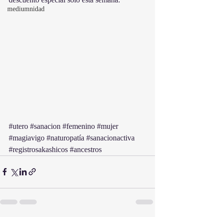
mediumnidad
#utero
#sanacion
#femenino
#mujer
#magiavigo
#naturopatía
#sanacionactiva
#registrosakashicos
#ancestros