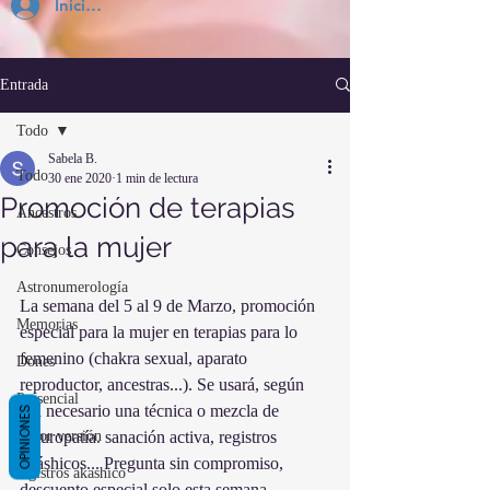
Inicia Sesión
Entrada
Todo
Sabela B.
Todo
30 ene 2020
1 min de lectura
Promoción de terapias
Ancestros
para la mujer
Consejos
Astronumerología
La semana del 5 al 9 de Marzo, promoción 
Memorias
especial para la mujer en terapias para lo 
femenino (chakra sexual, aparato 
Dones
reproductor, ancestras...). Se usará, según 
Presencial
sea necesario una técnica o mezcla de 
OPINIONES
mejor versión
naturopatía. sanación activa, registros 
akáshicos... Pregunta sin compromiso, 
registros akashico
descuento especial solo esta semana. 