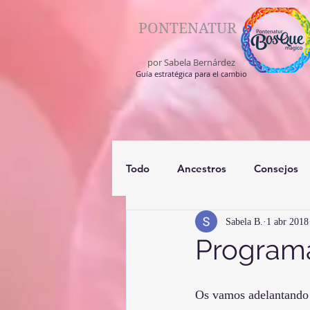
PONTENATUR
por Sabela Bernárdez
Guía estratégica para el cambio
Todo
Ancestros
Consejos
Sabela B.
1 abr 2018
registros akashico
medium
Programa
Os vamos adelantando t