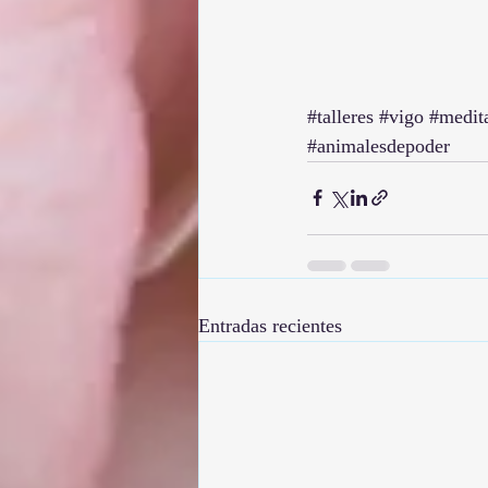
#talleres
#vigo
#medit
#animalesdepoder
Entradas recientes