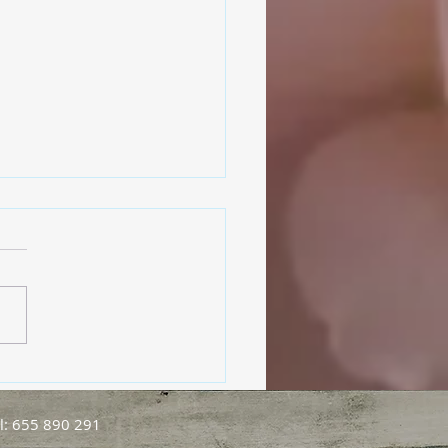
ol, nuestro aliado en el
estar
l: 655 890 291