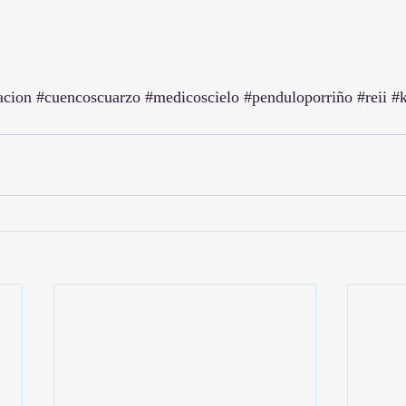
acion
#cuencoscuarzo
#medicoscielo
#penduloporriño
#reii
#k