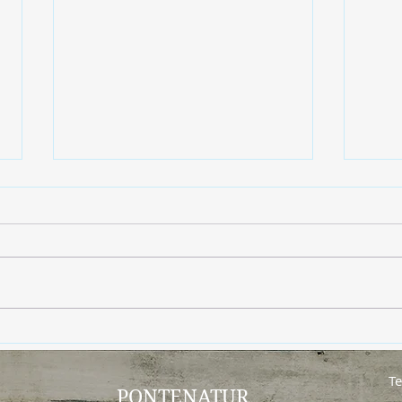
Adiós insectos… sin
El s
pesticidas
bien
Te
PONTENATUR