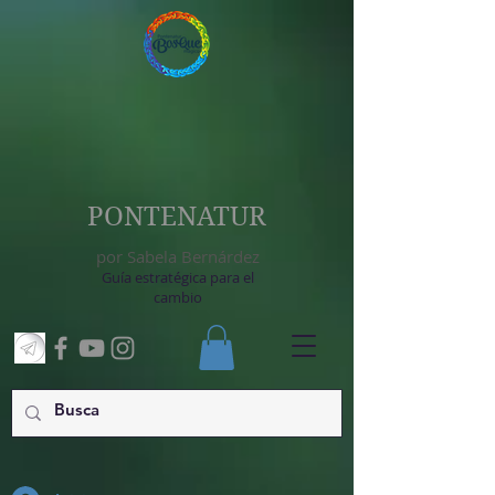
PONTENATUR
por Sabela Bernárdez
Guía estratégica para el
cambio