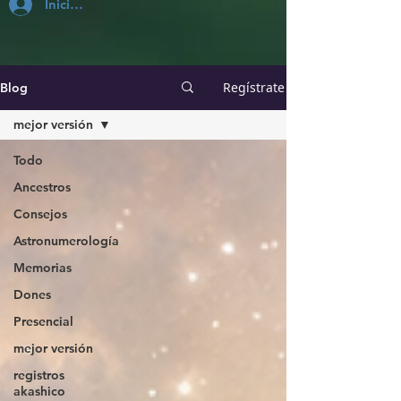
Inicia Sesión
Regístrate
Blog
mejor versión
Todo
Ancestros
Consejos
Astronumerología
Memorias
Dones
Presencial
mejor versión
registros
akashico