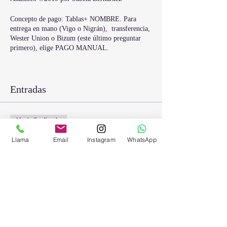
Concepto de pago: Tablas+ NOMBRE. Para
entrega en mano (Vigo o Nigrán), transferencia,
Wester Union o Bizum (este último preguntar
primero), elige PAGO MANUAL.
Facilita: Sabela Bernárdez, Maestra de Horus
Reiki y Registros Egipcios.
Info: info@pontenatur.es.
Entradas
Venta finalizada
Tipo de entrada
Llama
Email
Instagram
WhatsApp
Sinto Ateneo
Precio
29,00 €